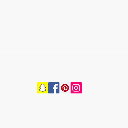
Спасибо за посещение нашего сайта и за вашу лояльность!
ble
Сайт Каддео Давида, фото
Гаэтаны Валастро.