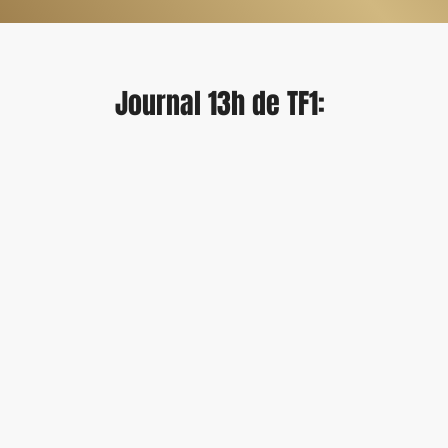
гель для волос шампунь воск для бороды волосы мужчина борода масло шампунь без сульфатов
Journal 13h de TF1: