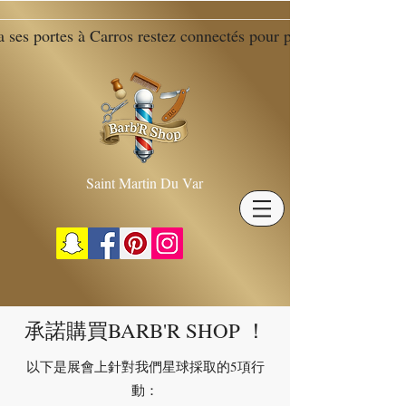
ira ses portes à Carros restez connectés pour plus d'inf
Grande nouvelle ! En 2026, Barb'R Shop ouvrira ses portes à C
Saint Martin Du Var
承諾購買BARB'R SHOP
！
以下是展會上針對我們星球採取的5項行
動：